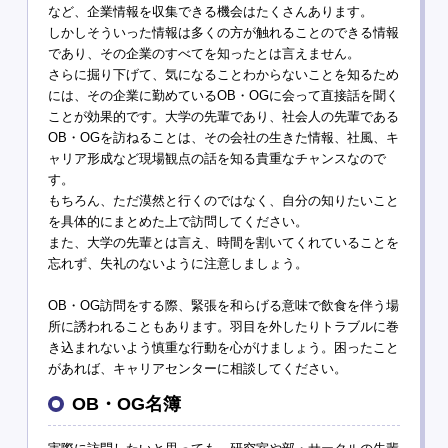
など、企業情報を収集できる機会はたくさんあります。
しかしそういった情報は多くの方が触れることのできる情報
であり、その企業のすべてを知ったとは言えません。
さらに掘り下げて、気になることわからないことを知るため
には、その企業に勤めているOB・OGに会って直接話を聞く
ことが効果的です。大学の先輩であり、社会人の先輩である
OB・OGを訪ねることは、その会社の生きた情報、社風、キ
ャリア形成など現場観点の話を知る貴重なチャンスなので
す。
もちろん、ただ漠然と行くのではなく、自分の知りたいこと
を具体的にまとめた上で訪問してください。
また、大学の先輩とは言え、時間を割いてくれていることを
忘れず、失礼のないように注意しましょう。
OB・OG訪問をする際、緊張を和らげる意味で飲食を伴う場
所に誘われることもあります。羽目を外したりトラブルに巻
き込まれないよう慎重な行動を心がけましょう。困ったこと
があれば、キャリアセンターに相談してください。
OB・OG名簿