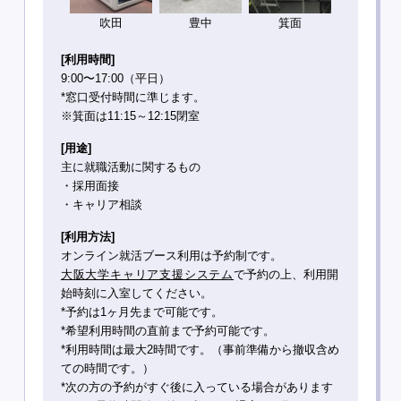
吹田
豊中
箕面
[利用時間]
9:00〜17:00（平日）
*窓口受付時間に準じます。
※箕面は11:15～12:15閉室
[用途]
主に就職活動に関するもの
・採用面接
・キャリア相談
[利用方法]
オンライン就活ブース利用は予約制です。
大阪大学キャリア支援システム
で予約の上、利用開
始時刻に入室してください。
*予約は1ヶ月先まで可能です。
*希望利用時間の直前まで予約可能です。
*利用時間は最大2時間です。（事前準備から撤収含め
ての時間です。）
*次の方の予約がすぐ後に入っている場合があります