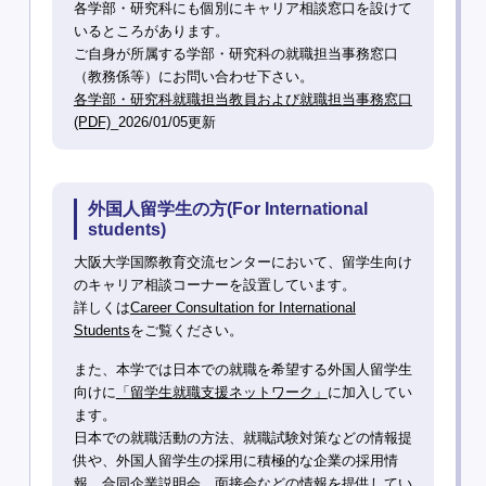
各学部・研究科にも個別にキャリア相談窓口を設けて
いるところがあります。
ご自身が所属する学部・研究科の就職担当事務窓口
（教務係等）にお問い合わせ下さい。
各学部・研究科就職担当教員および就職担当事務窓口
(PDF)
_2026/01/05更新
外国人留学生の方(For International
students)
大阪大学国際教育交流センターにおいて、留学生向け
のキャリア相談コーナーを設置しています。
詳しくは
Career Consultation for International
Students
をご覧ください。
また、本学では日本での就職を希望する外国人留学生
向けに
「留学生就職支援ネットワーク」
に加入してい
ます。
日本での就職活動の方法、就職試験対策などの情報提
供や、外国人留学生の採用に積極的な企業の採用情
報、合同企業説明会、面接会などの情報を提供してい