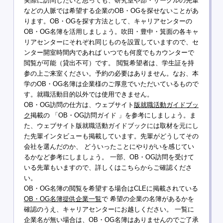
実際に訪問したいと思っても、研究室や部・サークルの先輩
などの人脈では希望する企業のOB・OGを探せないことがあ
ります。OB・OGを探す方法として、キャリアセンターの
OB・OG名簿を活用しましょう。吹田・豊中・箕面の各キャ
リアセンターにそれぞれ同じものを設置していますので、セ
ンター開室時間内であれば いつでも何度でもカウンターで
閲覧が可能（貸出不可）です。 閲覧希望者は、学生証を持
参の上ご来室ください。予約の必要はありません。なお、本
学のOB・OG名簿は企業様のご厚意でいただいているもので
す。就職活動目的以外では使用できません。
OB・OG訪問の仕方は、ウェブサイト
版就職活動ガイドブッ
ク
掲載の 「OB・OG訪問ガイド 」を参考にしましょう。ま
た、ウェブサイト版就職活動ガイドブックには取材を元にし
た先輩インタビューも掲載しています。先輩がどうしてその
会社を選んだのか、 どういったことにやりがいを感じてい
るかなど参考にしましょう。 一部、OB・OG訪問を受けて
いる先輩もいますので、詳しくはこちらからご確認くださ
い。
OB・OG名簿の閲覧を希望する場合はCLEに掲載されている
OB・OG名簿提供企業一覧
で 希望の企業の名簿があるかを
確認のうえ、キャリアセンターにお越しください。 一覧に
企業名が無い場合は、OB・OG名簿はありませんのでご了承