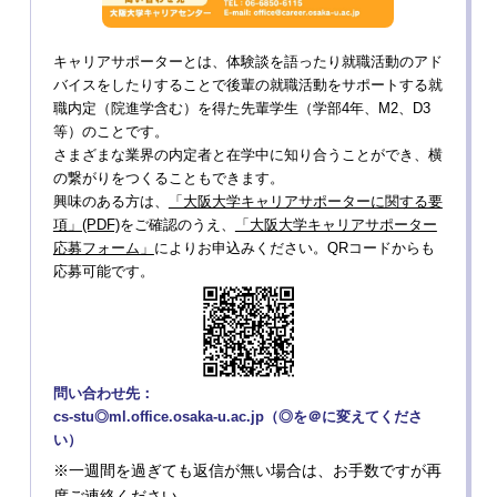
キャリアサポーターとは、体験談を語ったり就職活動のアド
バイスをしたりすることで後輩の就職活動をサポートする就
職内定（院進学含む）を得た先輩学生（学部4年、M2、D3
等）のことです。
さまざまな業界の内定者と在学中に知り合うことができ、横
の繋がりをつくることもできます。
興味のある方は、
「大阪大学キャリアサポーターに関する要
項」(PDF)
をご確認のうえ、
「大阪大学キャリアサポーター
応募フォーム」
によりお申込みください。QRコードからも
応募可能です。
問い合わせ先：
cs-stu◎ml.office.osaka-u.ac.jp（◎を＠に変えてくださ
い）
※一週間を過ぎても返信が無い場合は、お手数ですが再
度ご連絡ください。