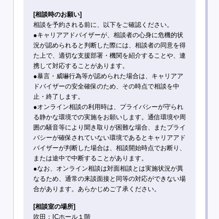
[相談時のお願い]
相談を予約される前に、以下をご確認ください。
●キャリアアドバイザーが、相談者の心身に危機的状
況が認められると判断した際には、相談者の同意を得
た上で、適切な支援部署・機関を紹介することや、連
携して対応することがあります。
●暴言・威嚇行為等が認められた場合は、キャリアア
ドバイザーの安全確保のため、その時点で相談を中
止・終了します。
●オンライン相談の利用時は、プライバシーが守られ
る静かな環境での実施をお願いします。通信環境や周
囲の騒音等により聞き取りが困難な場合、またプライ
バシーが確保されていない環境であるとキャリアアド
バイザーが判断した場合は、相談開始時点でお断り、
または途中で中断することがあります。
●なお、オンライン相談は対面相談とは実施状況が異
なるため、通常の来談面接と同等の対応ができない場
合があります。あらかじめご了承ください。
[相談室の場所]
吹田：ICホール１階