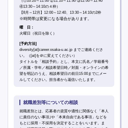
（①10:20～11:00 ②11:10～11:50 ③12:00～12:40
④13:30～14:10の４枠）
【8月～12月】12:00～12:40、13:30～14:10の2枠
※時間帯は変更になる場合があります。
曜 日：
火曜日（祝日を除く）
[予約方法]
diversity[at]career.osaka-u.ac.jp までご連絡くださ
い。（[at]を＠に変えてください）
タイトルを「相談予約」とし、本文に氏名／学籍番号
／所属・学年／相談希望日時／対面・オンラインの希
望を明記のうえ、相談希望日の前日15:00までにメー
ルしてください。担当者から返信いたします。
就職差別等についての相談
就職差別とは、応募者の資質や適性に関係なく「本人
に責任のない事項｣や「本来自由である事項」などを
もとに採用・不採用を決定することをいいます。ま