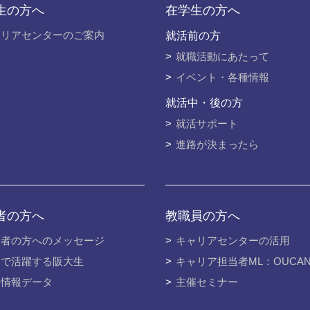
生の⽅へ
在学⽣の⽅へ
ャリアセンターのご案内
就活前の⽅
就職活動にあたって
イベント・各種情報
就活中・後の⽅
就活サポート
進路が決まったら
者の⽅へ
教職員の⽅へ
護者の方へのメッセージ
キャリアセンターの活用
会で活躍する阪⼤⽣
キャリア担当者ML：OUCA
路情報データ
主催セミナー