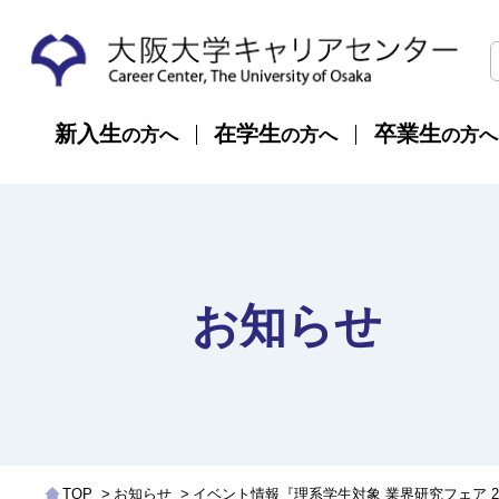
新入生
在学⽣
卒業⽣
の⽅へ
の⽅へ
の⽅へ
お知らせ
TOP
お知らせ
イベント情報『理系学生対象 業界研究フェア 20