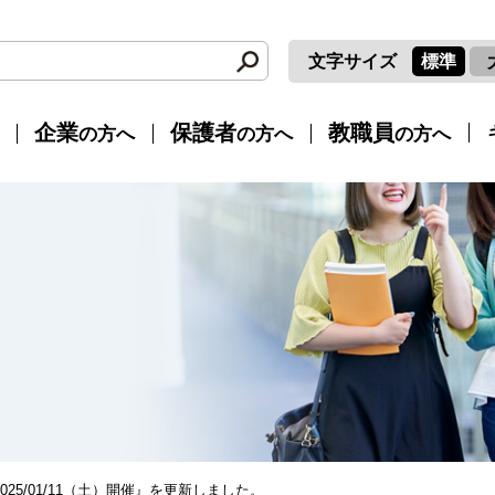
検
文字サイズ
標準
索:
企業
保護者
教職員
の⽅へ
の⽅へ
の⽅へ
25/01/11（土）開催』を更新しました。