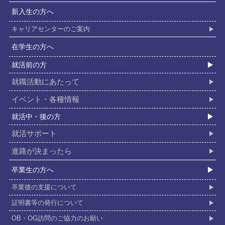
新入生の⽅へ
キャリアセンターのご案内
在学⽣の⽅へ
就活前の⽅
就職活動にあたって
イベント・各種情報
就活中・後の⽅
就活サポート
進路が決まったら
卒業⽣の⽅へ
卒業後の支援について
証明書等の発行について
OB・OG訪問のご協力のお願い